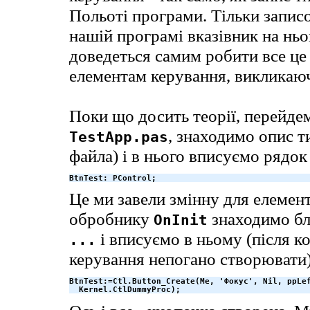
Польоті програми. Тільки запи
нашій програмі вказівник на ньо
доведеться самим робити все це 
елементам керування, викликаюч
Поки що досить теорії, перейде
, знаходимо опис 
TestApp.pas
файла) і в нього вписуємо рядок 
BtnTest: PControl;
Це ми завели змінну для елемент
обробнику
знаходимо б
OnInit
і вписуємо в ньому (після к
...
керування непогано створювати)
BtnTest:=Ctl.Button_Create(Me, 'Фокус', Nil, ppLef
  Kernel.CtlDummyProc);