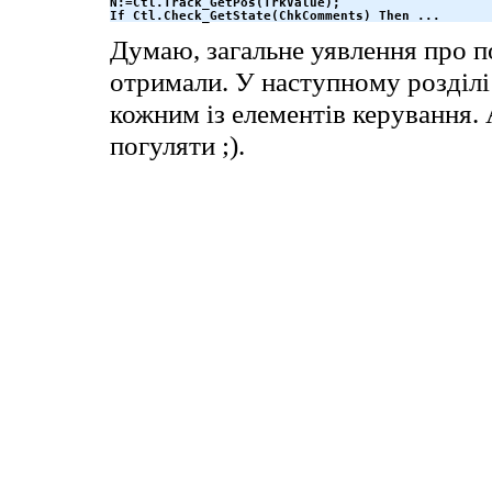
N:=Ctl.Track_GetPos(TrkValue);

If Ctl.Check_GetState(ChkComments) Then ...
Думаю, загальне уявлення про п
отримали. У наступному розділі
кожним із елементів керування. 
погуляти ;).