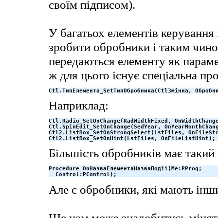
своїм підписом).
У багатьох елементів керування 
зробити обробники і таким чином
передаються елементу як параме
ж для цього існує спеціальна пр
Ctl.ТипЕлемента_SetТипОбробника(CtlЗмінна, Обробн
Наприклад:
Ctl.Radio_SetOnChange(RadWidthFixed, OnWidthChange
Ctl.SpinEdit_SetOnChange(SedYear, OnYearMonthChang
Ctl2.ListBox_SetOnStrongSelect(LstFiles, OnFileStr
Ctl2.ListBox_SetOnHint(LstFiles, OnFileListHint);
Більшість обробників має такий 
Procedure OnНазваЕлементаНазваПодії(Me:PProg;

  Control:PControl);
Але є обробники, які мають інш
Ще нам може знадобитись міняти