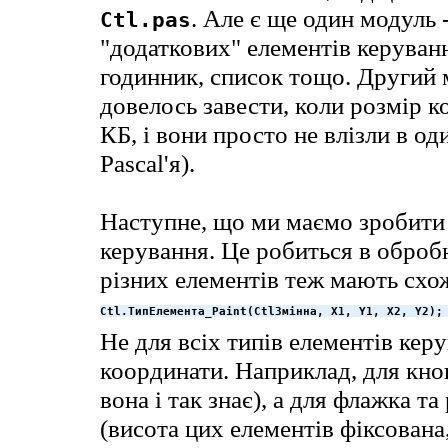
. Але є ще один модуль 
Ctl.pas
"додаткових" елементів керуванн
годинник, список тощо. Другий 
довелось завести, коли розмір 
КБ, і вони просто не влізли в о
Pascal'я).
Наступне, що ми маємо зробити 
керування. Це робиться в обро
різних елементів теж мають схо
Ctl.ТипЕлемента_Paint(CtlЗмінна, X1, Y1, X2, Y2);
Не для всіх типів елементів кер
координати. Наприклад, для кн
вона і так знає), а для флажка 
(висота цих елементів фіксована