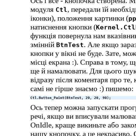
Ось і все - кнопочка створена.
модуля
, передали їй необхід
Ctl
іконки), положення картинки (
p
натиснення кнопки (
Kernel.Ctl
функція повернула нам вказівник
змінній
. Але якщо зара
BtnTest
кнопки у вікні не буде. Зате, м
місці екрана :). Справа в тому, 
ще й намалювати. Для цього ш
відразу після коментаря про те,
самі не гірше знаємо :) пишемо:
Ctl.Button_Paint(BtnTest, 20, 20, 90);
Ось тепер можна запускати прогр
речі, якщо ви вписували малюва
OnIdle, краще викиньте або заком
нашу кнопочку, а це некрасиво.