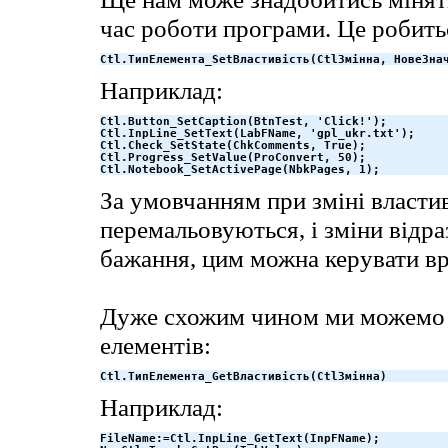
час роботи програми. Це робить
Ctl.ТипЕлемента_SetВластивість(CtlЗмінна, НовеЗна
Наприклад:
Ctl.Button_SetCaption(BtnTest, 'Click!');

Ctl.InpLine_SetText(LabFName, 'gpl_ukr.txt');

Ctl.Check_SetState(ChkComments, True);

Ctl.Progress_SetValue(ProConvert, 50);

Ctl.Notebook_SetActivePage(NbkPages, 1);
За умовчанням при зміні власти
перемальовуються, і зміни відр
бажання, цим можна керувати вр
Дуже схожим чином ми можемо о
елементів:
Ctl.ТипЕлемента_GetВластивість(CtlЗмінна)
Наприклад:
FileName:=Ctl.InpLine_GetText(InpFName);
