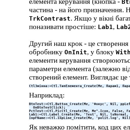
елемента керування (кнопка -
Bt
частина - на його призначення.
. Якщо у вікні бага
TrkContrast
поназивати простіше:
,
Lab1
Lab
Другий наш крок - це створення 
обробнику
, у блоку
OnInit
Wit
елементи керування створюютьс
параметри елемента (залежно від
створений елемент. Виглядає це 
CtlЗмінна:=Ctl.ТипЕлемента_Create(Me, Парам1, Пар
Наприклад:
BtnTest:=Ctl.Button_Create(Me, 'Фокус', Nil, ppLef
  OnBtnTestClick);

PctTest:=Ctl.PicCtl_Create(Me, Me^.Icon, False, Fa
Lab1:=Ctl.Label_Create(Me, 'Test', Nil, lsNormal, 
InpFName:=Ctl.InpLine_Create(Me, 'polit.log', Nil
Як неважко помітити, код цих е