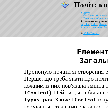
Політ: кн
0. Вступ
1. Особливості політів
2. Події та їх обробни
3. Елементи керування
InpLine
,
PicCtl
,
Header
SpinEdit
,
PopupBtn
,
Swi
Сайт Польоту
Елемен
Загаль
Пропоную почати зі створення ел
Перше, що треба знати про політ
кожним із них пов'язана змінна
). Цей тип, як і більші
TControl
. Запис
існу
Types.pas
TControl
керування - так само, як запис 