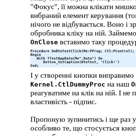
"Фокус", її можна клікати мишко
вибраний елемент керування (том
нічого не відбувається. Воно і з
обробника кліку на ній. Займем
вставимо таку процеду
OnClose
Procedure OnBtnTestClick(Me:PProg; Ctl:PControl);

Begin

   With TTestAppData(Me^.Data^) Do

      Button_SetCaption(BtnTest, 'Click!')

End;
І у створенні кнопки виправимо
на наш
Kernel.CtlDummyProc
O
реагуватиме на клік на ній. І не
властивість - підпис.
Пропоную зупинитись і ще раз 
особливо те, що стосується кно