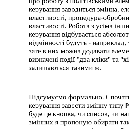
про роботу з політівськими елем
керування заводиться змінна, е
властивості, процедура-обробник
властивості. Робота з усіма ін
керування відбувається абсолют
відмінності будуть - наприклад, 
зате в них можна додавати елемен
визначені події "два кліки" та "х
залишаються такими ж.
Підсумуємо формально. Спочатк
керування завести змінну типу
P
буде це кнопка, чи список, чи на
змінних я пропоную обирати так: