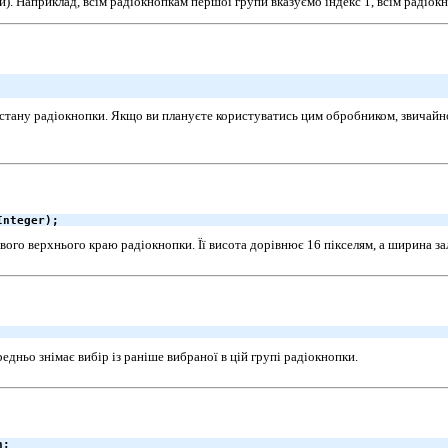
й). Наприклад, всім радіокнопкам першої групи вказуємо індекс 1, всім радіокноп
 стану радіокнопки. Якщо ви плануєте користуватись цим обробником, звичайн
Integer);
івого верхнього краю радіокнопки. Її висота дорівнює 16 пікселям, а ширина з
едньо знімає вибір із раніше вибраної в цій групі радіокнопки.
n;