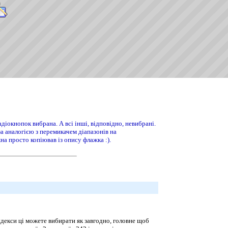
іокнопок вибрана. А всі інші, відповідно, невибрані.
за аналогією з перемикачем діапазонів на
на просто копіював із опису флажка :).
ндекси ці можете вибирати як завгодно, головне щоб