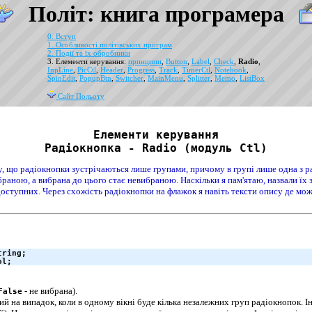
Політ: книга програмера
0. Вступ
1. Особливості політівських програм
2. Події та їх обробники
3. Елементи керування:
принципи
,
Button
,
Label
,
Check
,
Radio
,
InpLine
,
PicCtl
,
Header
,
Progress
,
Track
,
TimerCtl
,
Notebook
,
SpinEdit
,
PopupBtn
,
Switcher
,
MainMenu
,
Splitter
,
Memo
,
ListBox
Сайт Польоту
Елементи керування
Радіокнопка - Radio (модуль Ctl)
, що радіокнопки зустрічаються лише групами, причому в групі лише одна з рад
ибраною, а вибрана до цього стає невибраною. Наскільки я пам'ятаю, назвали їх 
доступних. Через схожість радіокнопки на флажок я навіть тексти опису де мож
ring; 

ol;
- не вибрана).
False
й на випадок, коли в одному вікні буде кілька незалежних груп радіокнопок. І