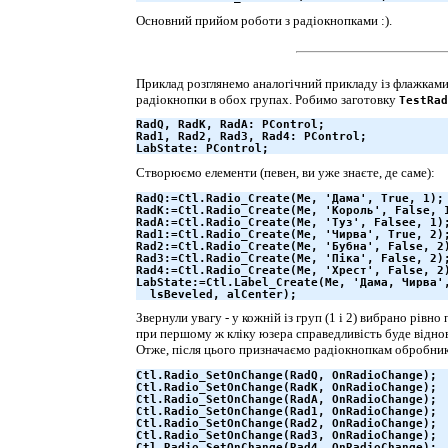
Основний прийом роботи з радіокнопками :).
Приклад розглянемо аналогічний прикладу із флажками. 
радіокнопки в обох групах. Робимо заготовку
TestRad
RadQ, RadK, RadA: PControl;

Rad1, Rad2, Rad3, Rad4: PControl;

LabState: PControl;
Створюємо елементи (певен, ви уже знаєте, де саме):
RadQ:=Ctl.Radio_Create(Me, 'Дама', True, 1);

RadK:=Ctl.Radio_Create(Me, 'Король', False, 1
RadA:=Ctl.Radio_Create(Me, 'Туз', Falsee, 1);
Rad1:=Ctl.Radio_Create(Me, 'Чирва', True, 2);
Rad2:=Ctl.Radio_Create(Me, 'Бубна', False, 2)
Rad3:=Ctl.Radio_Create(Me, 'Пiка', False, 2);
Rad4:=Ctl.Radio_Create(Me, 'Хрест', False, 2)
LabState:=Ctl.Label_Create(Me, 'Дама, Чирва',
  lsBeveled, alCenter);
Звернули увагу - у кожній із груп (1 і 2) вибрано рівн
при першому ж кліку юзера справедливість буде віднов
Отже, після цього призначаємо радіокнопкам обробник
Ctl.Radio_SetOnChange(RadQ, OnRadioChange);

Ctl.Radio_SetOnChange(RadK, OnRadioChange);

Ctl.Radio_SetOnChange(RadA, OnRadioChange);

Ctl.Radio_SetOnChange(Rad1, OnRadioChange);

Ctl.Radio_SetOnChange(Rad2, OnRadioChange);

Ctl.Radio_SetOnChange(Rad3, OnRadioChange);

Ctl.Radio_SetOnChange(Rad4, OnRadioChange);