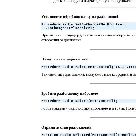
для кожної групи індекс цей був свій (унікальни
Установити обробник кліку на радіокнопці
Procedure Radio_SetOnChange(Me:PControl;

  VOnChange:TCtlHandler);
Призначити процедуру, яка викликатиметься при зміні
створення радіокнопки.
Намалювати радіокнопку
Procedure Radio_Paint(Me:PControl; VX1, VY1:
Так само, як і для флажка, вказуємо лише координати л
Зробити радіокнопку вибраною
Procedure Radio_Select(Me:PControl);
Робить вказану радіокнопку вибраною в її групі. Попер
Отримати стан радіокнопки
Function Radio_Selected(Me:PControl): Boolea