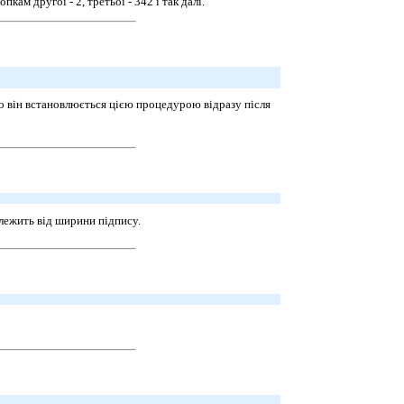
кам другої - 2, третьої - 342 і так далі.
о він встановлюється цією процедурою відразу після
алежить від ширини підпису.