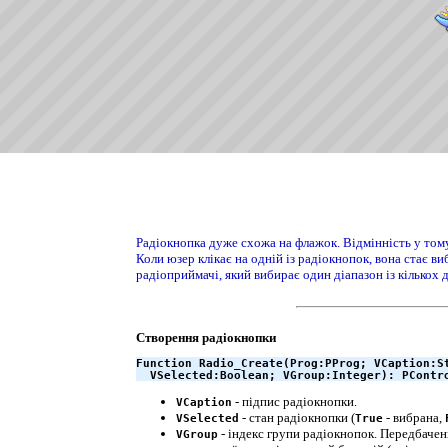
Радіокнопка дуже схожа на флажок. Відмінність у тому
Коли юзер клікає на одній із радіокнопок, вона стає в
радіоприймачі, який вибирає один діапазон із кількох 
Створення радіокнопки
Function Radio_Create(Prog:PProg; VCaption:St
  VSelected:Boolean; VGroup:Integer): PContr
- підпис радіокнопки.
VCaption
- стан радіокнопки (
- вибрана,
VSelected
True
- індекс групи радіокнопок. Передбачени
VGroup