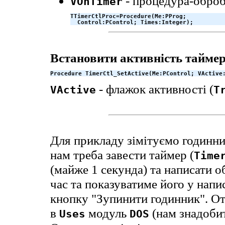
- процедура-обро
VOnTimer
TTimerCtlProc=Procedure(Me:PProg; 

  Control:PControl; Times:Integer);
Встановити активність тайме
Procedure TimerCtl_SetActive(Me:PControl; VActive
- флажок активності (
VActive
T
Для прикладу зімітуємо годинник 
нам треба завести таймер (
Time
(майже 1 секунда) та написати 
час та показуватиме його у напис
кнопку "Зупинити годинник". О
в
модуль
(нам знадоби
Uses
DOS