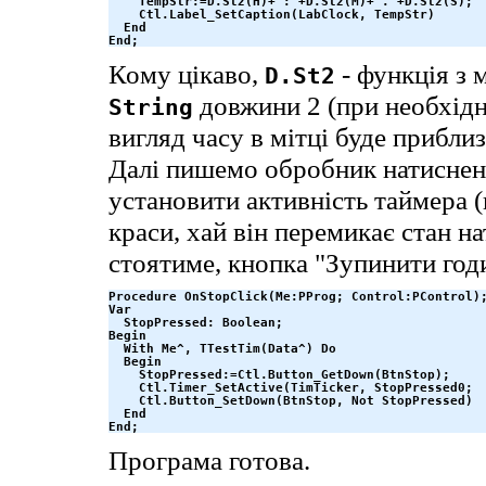
    TempStr:=D.St2(H)+':'+D.St2(M)+'.'+D.St2(S);

    Ctl.Label_SetCaption(LabClock, TempStr)

  End

End;
Кому цікаво,
- функція з
D.St2
довжини 2 (при необхідн
String
вигляд часу в мітці буде приблиз
Далі пишемо обробник натисне
установити активність таймера (
краси, хай він перемикає стан н
стоятиме, кнопка "Зупинити год
Procedure OnStopClick(Me:PProg; Control:PControl);
Var

  StopPressed: Boolean;

Begin

  With Me^, TTestTim(Data^) Do

  Begin

    StopPressed:=Ctl.Button_GetDown(BtnStop);

    Ctl.Timer_SetActive(TimTicker, StopPressed0;

    Ctl.Button_SetDown(BtnStop, Not StopPressed)

  End

End;
Програма готова.