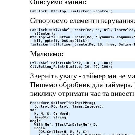
Описуємо змінні:
LabClock, BtnStop, TimTicker: PControl;
Створюємо елементи керування
LabClock:=Ctl.Label_Create(Me, '', Nil, lsBeveled,
  alCenter);

BtnStop:=Ctl.Button_Create(Me, 'Зупинити годинник'
  Nil, ppLeft, OnStopClick);

TimTicker:=Ctl.Timer_Create(Me, 18, True, OnTimer
Малюємо:
Ctl.Label_Paint(LabClock, 10, 10, 100);

Ctl.Button_Paint(BtnStop, 10, 40, 100);
Зверніть увагу - таймер ми не м
Пишемо обробник для таймера. 
виклику отримати час та вивести
Procedure OnTimerTick(Me:PProg; 

  Control:PControl; Times:Integer);

Var

  H, M, S, C: Word;

  TempStr: String;

Begin

  With Me^, TTestTimData(Me^) Do

  Begin

    DOS.GetTime(H, M, S, C);
