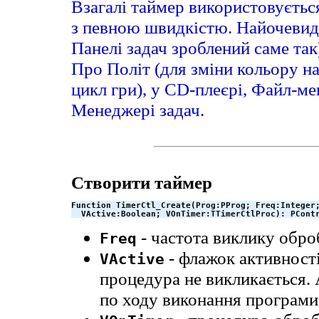
Взагалі таймер використовується
з певною швидкістю. Найочевид
Панелі задач зроблений саме так
Про Політ (для зміни кольору на
цикл гри), у CD-плеєрі, Файл-ме
Менеджері задач.
Створити таймер
Function TimerCtl_Create(Prog:PProg; Freq:Integer;
  VActive:Boolean; VOnTimer:TTimerCtlProc): PCont
- частота виклику оброб
Freq
- флажок активност
VActive
процедура не викликається.
по ходу виконання програми,