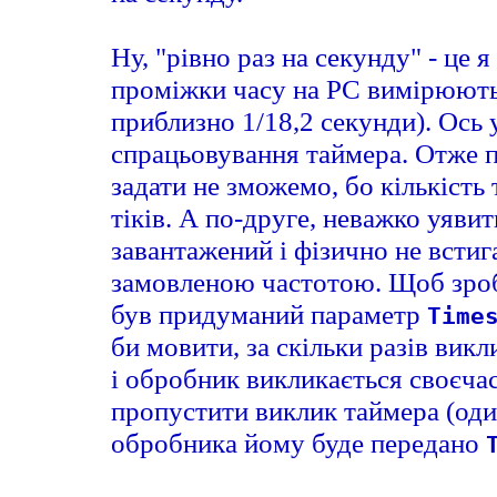
Ну, "рівно раз на секунду" - це
проміжки часу на PC вимірюються
приблизно 1/18,2 секунди). Ось у
спрацьовування таймера. Отже п
задати не зможемо, бо кількість 
тіків. А по-друге, неважко уяви
завантажений і фізично не встиг
замовленою частотою. Щоб зроб
був придуманий параметр
Time
би мовити, за скільки разів ви
і обробник викликається своєча
пропустити виклик таймера (один
обробника йому буде передано