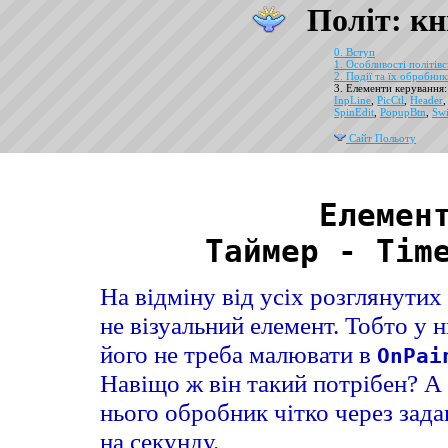
Політ: кн
0. Вступ
1. Особливості політів
2. Події та їх обробни
3. Елементи керування
InpLine
,
PicCtl
,
Header
SpinEdit
,
PopupBtn
,
Swi
Сайт Польоту
Елемен
Таймер - Tim
На відміну від усіх розглянутих
не візуальний елемент. Тобто у 
його не треба малювати в
OnPai
Навіщо ж він такий потрібен? А
нього обробник чітко через зада
на секунду.